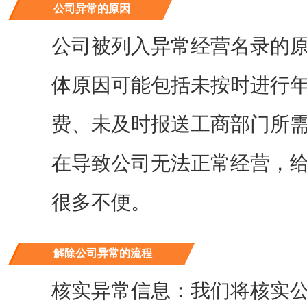
公司异常的原因
公司被列入异常经营名录的
体原因可能包括未按时进行
成都网站建设
手机网站建设+PC网
费、未及时报送工商部门所
办理执照成功10个工作
0
活动价
¥
元起
在导致公司无法正常经营，
很多不便。
解除公司异常的流程
核实异常信息：我们将核实