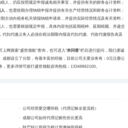
纳税人，仍应按照规定申报减免相关事宜，并提供有关的财务会计资料；
税人
，也需按期办理纳税申报并提供有关生产经营情况和财务会计资料；
按期主动向税务机关填报纳税申请表，并提供实际经营情况及有关资料；
税人，也需要根据规定申报，具体内容包括延期税种、延期税额、并递交
，代扣代缴义务人必须在税法期限内报送代扣代缴、代收代缴报告表及
上网搜索“盛世领航”查询，也可进入“
米问答
”栏目进行提问，我们虔诚
、成都设立了分部，有着丰富的经验，目前公司主要业务有：0元注册公
更多详情可拔打盛世领航咨询热线：13348882100。
公司经营要交哪些税（代理记账全套流程）
成都公司如何代理记账性价比更高
財产转让所得怎样计算缴纳所得税